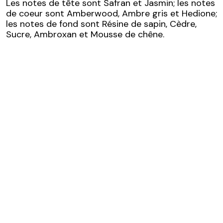
Les notes de tête sont Safran et Jasmin; les notes
de coeur sont Amberwood, Ambre gris et Hedione;
les notes de fond sont Résine de sapin, Cèdre,
Sucre, Ambroxan et Mousse de chêne.
Honest Reviews
add
Écrire un avis
Écrire un
close
Aperçu
close
Votre expérience vous a-
chevron_left
1
chevron_right
2
Fermer
3
Accueil
Contact
4
Contactez nous
5
Contactez-nous